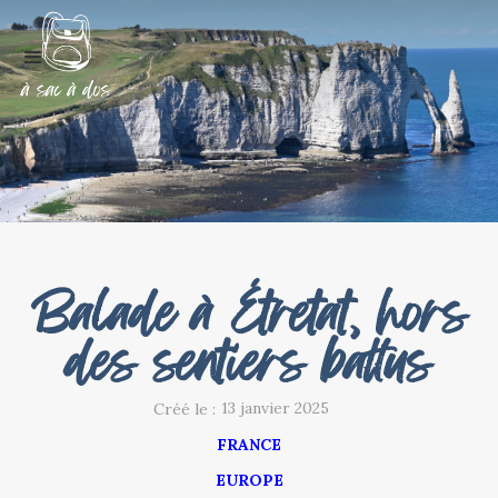
Balade à Étretat, hors
des sentiers battus
13 janvier 2025
Créé le :
FRANCE
EUROPE