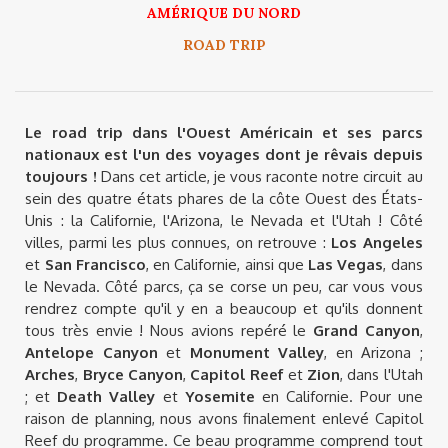
AMÉRIQUE DU NORD
ROAD TRIP
Le road trip dans l'Ouest Américain et ses parcs
nationaux est l'un des voyages dont je rêvais depuis
toujours !
Dans cet article, je vous raconte notre circuit au
sein des quatre états phares de la côte Ouest des États-
Unis : la Californie, l'Arizona, le Nevada et l'Utah ! Côté
villes, parmi les plus connues, on retrouve :
Los Angeles
et
San Francisco
, en Californie, ainsi que
Las Vegas
, dans
le Nevada. Côté parcs, ça se corse un peu, car vous vous
rendrez compte qu'il y en a beaucoup et qu'ils donnent
tous très envie ! Nous avions repéré le
Grand Canyon
,
Antelope Canyon
et
Monument Valley
, en Arizona ;
Arches
,
Bryce Canyon
,
Capitol Reef
et
Zion
, dans l'Utah
; et
Death Valley
et
Yosemite
en Californie. Pour une
raison de planning, nous avons finalement enlevé Capitol
Reef du programme. Ce beau programme comprend tout