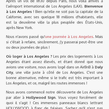
Après un vol de 11h30 depuis Paris, nous voilà arrivés à
l'aéroport international de Los Angeles (LAX).
Bienvenue
à Los Angeles !
Bien qu'elle ne soit pas la capitale de la
Californie, avec ses quelque 18 millions d'habitants, elle
est la deuxième ville la plus peuplée des États-Unis,
après New York.
Nous n'avons passé qu'
une journée à Los Angeles
. Mais
si c'était à refaire, sincèrement, j'y passerai peut-être une
ou deux journées de plus !
Où loger à Los Angeles ?
Les prix des logements à Los
Angeles étant assez élevés, et étant donné que nous
avions une voiture, nous avons logé dans un AirBnB à
Daly
City
, une ville juste à côté de Los Angeles. C'est une
bonne alternative, même si le trafic est très important à
Los Angeles, et ce, malgré les routes immenses !
Nous avons commencé notre découverte de Los Angeles
par aller à
Hollywood Sign
. Vous voyez forcément de
quoi il s'agit ! Ces immenses panneaux blancs lettrant
HOLLYWOOD à flanc de falaises. Sachez qu'il n'est pas