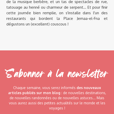
de la musique berbère, et un tas de spectacles de rue,
tatouage au henné ou charmeur de serpent... Et pour finir
cette journée bien remplie, on s'installe dans l'un des
restaurants qui bordent la Place Jemaa-el-Fna et
dégustons un (excellent) couscous !
S'abonner à la newsletter
Chaque semaine, vous serez informés
des nouveaux
articles publiés sur mon blog
: de nouvelles destinations,
de nouvelles randonnées ou de nouvelles astuces... Mais
vous aurez aussi des petites actualités sur le monde et les
voyages !