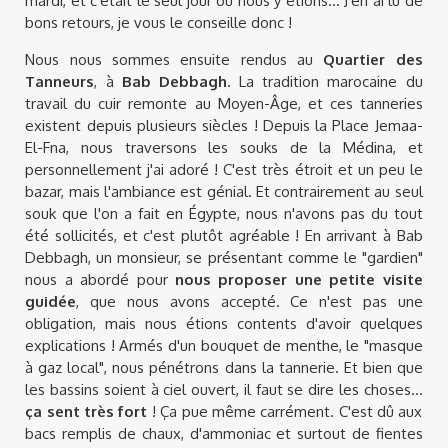
mardi, et c'était le seul jour où nous y étions... J'en ai lu de
bons retours, je vous le conseille donc !
Nous nous sommes ensuite rendus au
Quartier des
Tanneurs
, à
Bab Debbagh
. La tradition marocaine du
travail du cuir remonte au Moyen-Âge, et ces tanneries
existent depuis plusieurs siècles ! Depuis la Place Jemaa-
El-Fna, nous traversons les souks de la Médina, et
personnellement j'ai adoré ! C'est très étroit et un peu le
bazar, mais l'ambiance est génial. Et contrairement au seul
souk que l'on a fait en Égypte, nous n'avons pas du tout
été sollicités, et c'est plutôt agréable ! En arrivant à Bab
Debbagh, un monsieur, se présentant comme le "gardien"
nous a abordé pour
nous proposer une petite visite
guidée
, que nous avons accepté. Ce n'est pas une
obligation, mais nous étions contents d'avoir quelques
explications ! Armés d'un bouquet de menthe, le "masque
à gaz local", nous pénétrons dans la tannerie. Et bien que
les bassins soient à ciel ouvert, il faut se dire les choses...
ça sent très fort
! Ça pue même carrément. C'est dû aux
bacs remplis de chaux, d'ammoniac et surtout de fientes