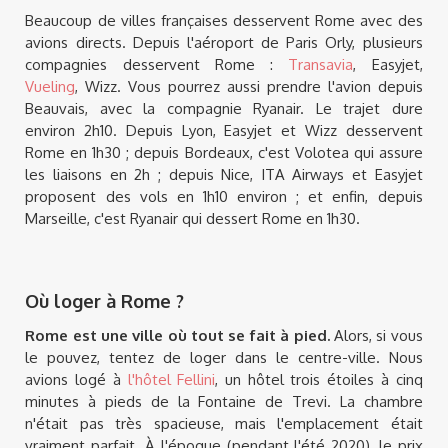
Beaucoup de villes françaises desservent Rome avec des
avions directs. Depuis l'aéroport de Paris Orly, plusieurs
compagnies desservent Rome :
Transavia
, Easyjet,
Vueling
, Wizz. Vous pourrez aussi prendre l'avion depuis
Beauvais, avec la compagnie Ryanair. Le trajet dure
environ 2h10. Depuis Lyon, Easyjet et Wizz desservent
Rome en 1h30 ; depuis Bordeaux, c'est Volotea qui assure
les liaisons en 2h ; depuis Nice, ITA Airways et Easyjet
proposent des vols en 1h10 environ ; et enfin, depuis
Marseille, c'est Ryanair qui dessert Rome en 1h30.
Où loger à Rome ?
Rome est une ville où tout se fait à pied.
Alors, si vous
le pouvez, tentez de loger dans le centre-ville. Nous
avions logé à
l'hôtel Fellini
, un hôtel trois étoiles à cinq
minutes à pieds de la Fontaine de Trevi. La chambre
n'était pas très spacieuse, mais l'emplacement était
vraiment parfait. À l'époque (pendant l'été 2020), le prix