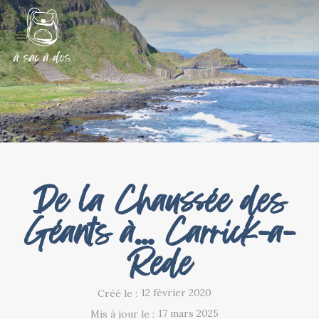
De la Chaussée des
Géants à... Carrick-a-
Rede
12 février 2020
Créé le :
17 mars 2025
Mis à jour le :