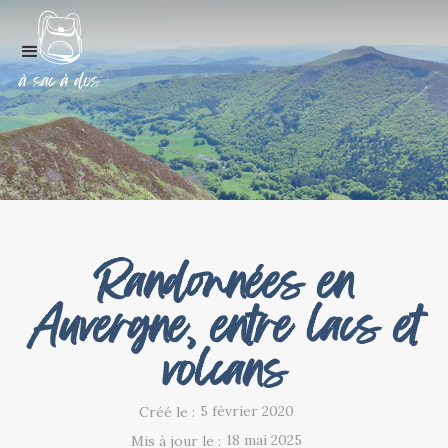
Randonnées en
Auvergne, entre lacs et
volcans
5 février 2020
Créé le :
18 mai 2025
Mis à jour le :