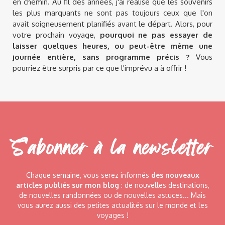
en chemin. Au fil des années, j'ai réalisé que les souvenirs
les plus marquants ne sont pas toujours ceux que l'on
avait soigneusement planifiés avant le départ. Alors, pour
votre prochain voyage,
pourquoi ne pas essayer de
laisser quelques heures, ou peut-être même une
journée entière, sans programme précis ?
Vous
pourriez être surpris par ce que l'imprévu a à offrir !
S'abonner à la newsletter
Chaque semaine, vous serez informés
des nouveaux
articles publiés sur mon blog
: de nouvelles destinations,
de nouvelles randonnées ou de nouvelles astuces... Mais
vous aurez aussi des petites actualités sur le monde et les
voyages !