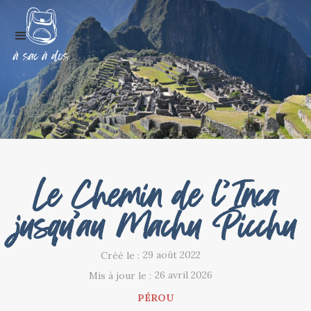
Le Chemin de l’Inca
jusqu’au Machu Picchu
29 août 2022
Créé le :
26 avril 2026
Mis à jour le :
PÉROU