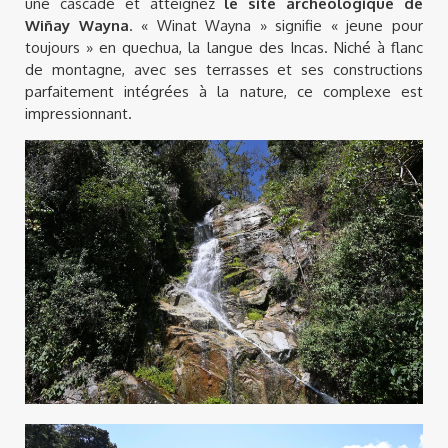
une cascade et atteignez
le site archéologique de
Wiñay Wayna
. « Winat Wayna » signifie « jeune pour
toujours » en quechua, la langue des Incas. Niché à flanc
de montagne, avec ses terrasses et ses constructions
parfaitement intégrées à la nature, ce complexe est
impressionnant.