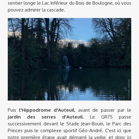
sentier longe le Lac Inférieur du Bois de Boulogne, où vous
pouvez admirer la cascade.
Puis
l'Hippodrome d'Auteuil
, avant de passer par le
jardin des serres d'Auteuil
. Le GR75 passe
successivement devant le Stade Jean-Bouin, le Parc des
Princes puis le complexe sportif Géo-André. C'est ici que
notre première étape avait démarré la veille, et donc ici