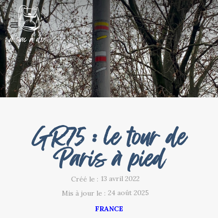
GR75 : le tour de
Paris à pied
13 avril 2022
Créé le :
24 août 2025
Mis à jour le :
FRANCE