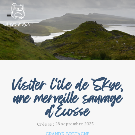
Visiter l'île de Skye,
une merveille sauvage
d'Écosse
28 septembre 2025
Créé le :
GRANDE-BRETAGNE