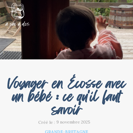
Voyager en Écosse avec
un bébé : ce qu'il faut
savoir
9 novembre 2025
Créé le :
GRANDE-BRETAGNE