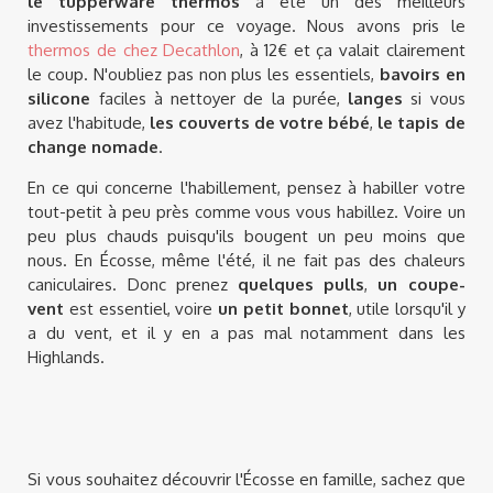
le tupperware thermos
a été un des meilleurs
investissements pour ce voyage. Nous avons pris le
thermos de chez Decathlon
, à 12€ et ça valait clairement
le coup. N'oubliez pas non plus les essentiels,
bavoirs en
silicone
faciles à nettoyer de la purée,
langes
si vous
avez l'habitude,
les couverts de votre bébé
,
le tapis de
change nomade
.
En ce qui concerne l'habillement, pensez à habiller votre
tout-petit à peu près comme vous vous habillez. Voire un
peu plus chauds puisqu'ils bougent un peu moins que
nous. En Écosse, même l'été, il ne fait pas des chaleurs
caniculaires. Donc prenez
quelques pulls
,
un coupe-
vent
est essentiel, voire
un petit bonnet
, utile lorsqu'il y
a du vent, et il y en a pas mal notamment dans les
Highlands.
Si vous souhaitez découvrir l'Écosse en famille, sachez que